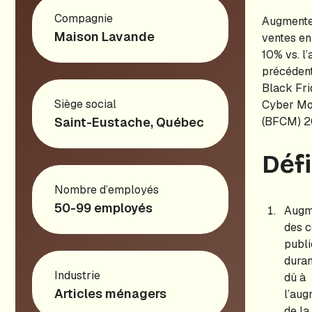
Compagnie
Augmente
Maison Lavande
ventes en
10% vs. l
précédent
Black Fri
Siège social
Cyber M
Saint-Eustache, Québec
(BFCM) 2
Déf
Nombre d’employés
50-99 employés
Augm
des c
publi
duran
Industrie
dû à
Articles ménagers
l’aug
de la