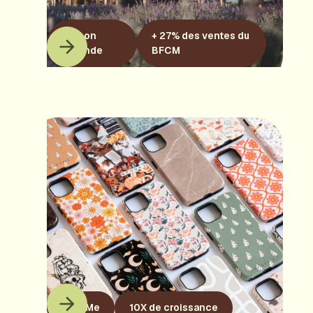
Maison
+ 27% des ventes du
Lavande
BFCM
KaseMe
10X de croissance