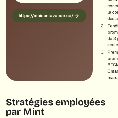
conc
la co
https://maisonlavande.ca/
des 
Fenê
prom
de 3 
seul
Prem
prom
BFCM
Ontar
marq
Stratégies employées
par Mint