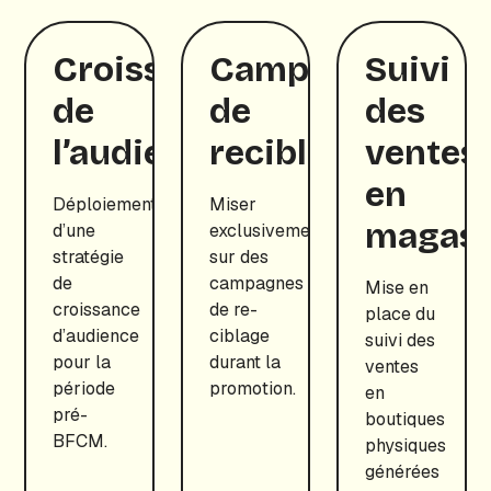
Croissance
Campagnes
Suivi
de
de
des
l’audience
reciblage
ventes
en
Déploiement
Miser
magasi
d’une
exclusivement
stratégie
sur des
de
campagnes
Mise en
croissance
de re-
place du
d’audience
ciblage
suivi des
pour la
durant la
ventes
période
promotion.
en
pré-
boutiques
BFCM.
physiques
générées